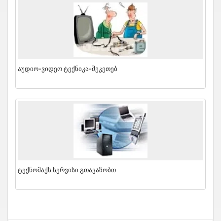
Აუდიო-Ვიდეო Ტექნიკა-Შეკეთებ
Ტექნომაქს Სერვისი Გთავაზობთ