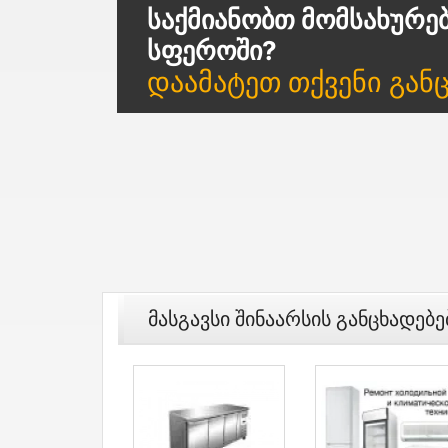
Საქმიანობთ Მომსახურე
Სფეროში?
Დაამატეთ Თქვენი Გან
Მასგავსი Შინაარსის Განცხადებე