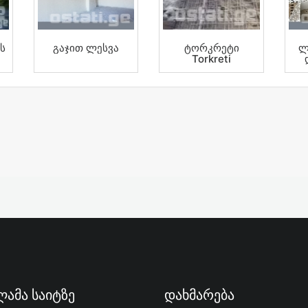
ს
Გაჯით Ლესვა
Ტორკრეტი
Ლ
Torkreti
Დ
Ბ
ამა Საიტზე
Დახმარება