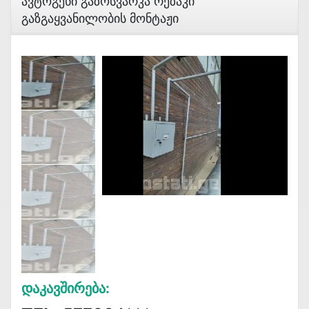
Ავტოგენი Გაზოსვარკა Რეზაკი
Გაზგაყვანილობის Მონტაჟი
Დაკავშირება: