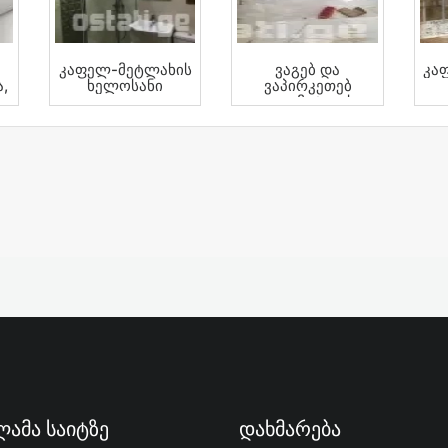
Კაფელ-Მეტლახის
Ვაგებ Და
Კა
,
Ხელოსანი
Ვაპირკეთებ
Კაფელ Მეტლახით
Tel 597151041
ამა Საიტზე
Დახმარება