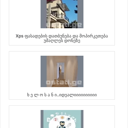
Xps Ფასადების Დათბუნება Და Მოპირკეთება
Უმაღლეს Დონეზე
Ხ Ე Ლ Ო Ს Ა Ნ Ი..იდეალიიიიიიიიიი