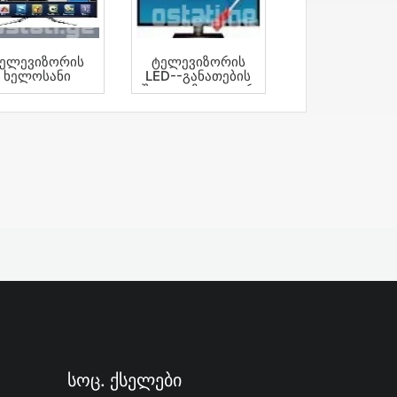
ელევიზორის
Ტელევიზორის
Ხელოსანი
LED--განათების
Შეცვლაზე --Გ Ა Რ
Ა Ნ Ტ Ი Ა-20-Თვე
Სოც. Ქსელები