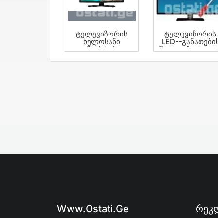
Ტელევიზორის
Ტელევიზორის
Ხელოსანი
LED--განათები
Გამოძახებით
Შეცვლაზე --Გ Ა 
Გარანტიით
Ა Ნ Ტ Ი Ა-20-Თვ
Www.ostati.ge
Რეკლ