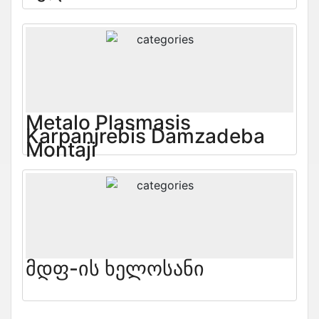
Metalo Plasmasis
Karpanjrebis Damzadeba
Montaji
Მდფ-Ის Ხელოსანი