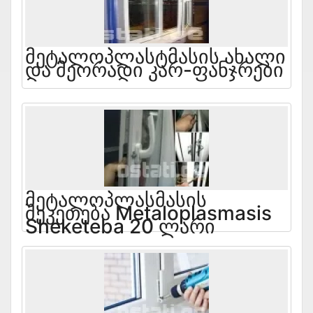
Მეტალოპლასტმასის Ახალი
Და Მეორადი Კარ-Ფანჯრები
Მეტალოპლასმასის
Შეკეთება Metaloplasmasis
Sheketeba 20 Ლარი