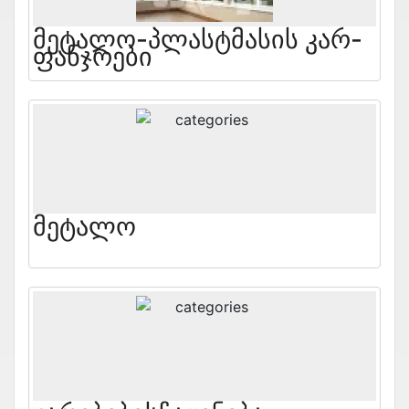
Მეტალო-Პლასტმასის Კარ-
Ფანჯრები
Მეტალო