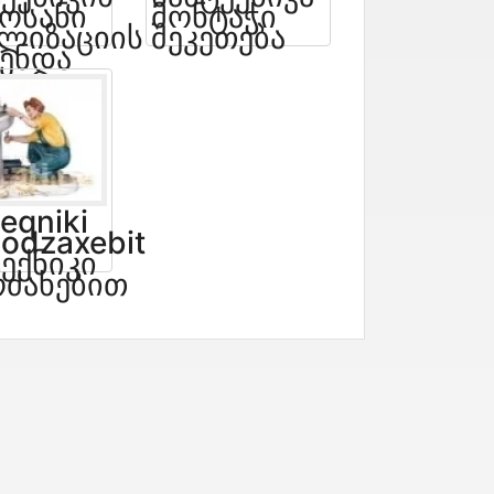
ოსანი
Მონტაჭი
ალიზაციის
Შეკეთება
მენდა
eqniki
odzaxebit
ექნიკი
ოძახებით