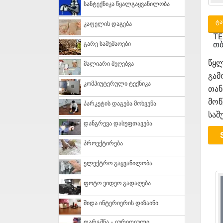
Სანტექნიკა Წყალგაყვანილობა
ტა
Კაფელის Დაგება
TE
თბ
Გარე Სამუშაოები
წყლ
Მალიარი Შეღებვა
გამ
Კომპიუტერული Ტექნიკა
თან
მო
Პარკეტის Დაგება Მოხვეწა
საშ
Დანგრევა Დასუფთავება
Პროექტირება
Ელექტრო Გაყვანილობა
Ფოტო Ვიდეო Გადაღება
Შიდა Ინტერიერის Დიზაინი
Თარგმნა - Იურიდიული