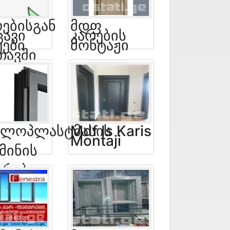
რებისგან
Მდფ
ცავი
Კარების
ეები
Მონტაჟი
თავში
ალოპლასტმასის
Mdf Is Karis
Montaji
მინის
-
ჯრები