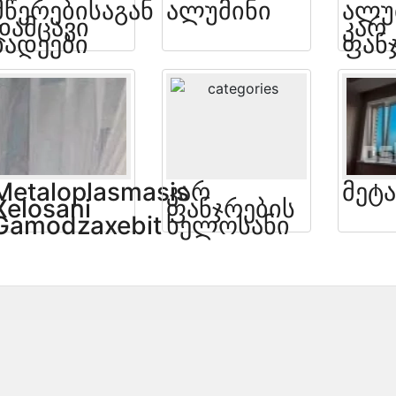
Მწერებისაგან
Ალუმინი
Ალუ
Დამცავი
Კარ
Ბადეები
Ფან
Metaloplasmasis
Კარ
Მეტ
Xelosani
Ფანჯრების
Gamodzaxebit
Ხელოსანი