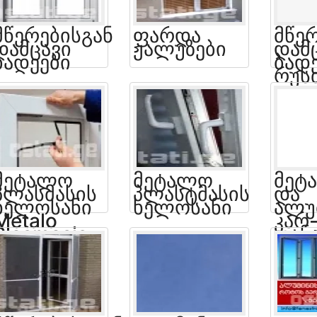
Მწერებისგან
Ფარდა
Მწე
Დამცავი
Ჟალუზები
Დამ
Ბადეები
Ბად
Რუს
Მეტალო
Მეტალო
Მეტ
Პლასმასის
Პლასტმასის
Და
Ხელოსანი
Ხელოსანი
Ალუ
Metalo
Კარ
Plasmasis
Ფან
Xelosani