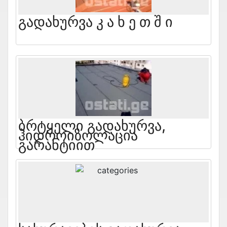
Გადახურვა Კ Ა Ხ Ე Თ Შ Ი
Ბრტყელი Გადახურვა,
Ჰიდროიზოლაცია
Გარანტიით