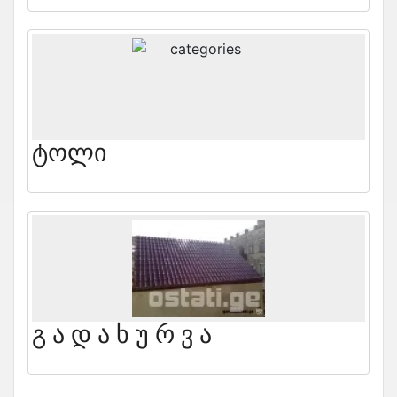
Ტოლი
Გ Ა Დ Ა Ხ Უ Რ Ვ Ა