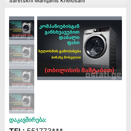
Saretskhi Manqanis Khelosani
Დაკავშირება: