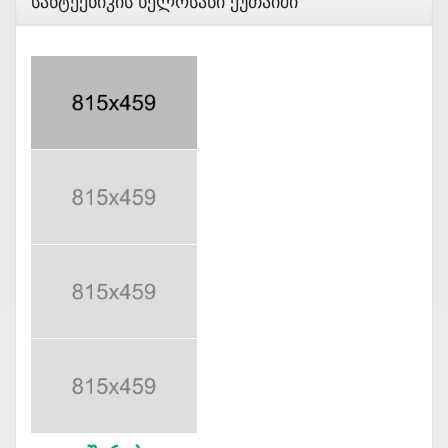
Სანტექნიკის Ხელოსანი Ქუთაიში