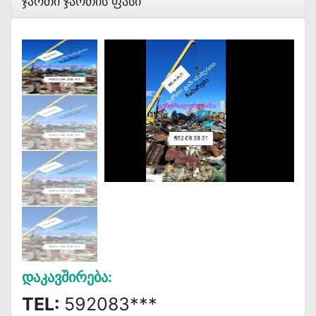
Ჯართი Ჯართის Ფასი
Დაკავშირება:
TEL:
592083***