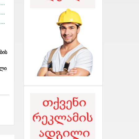
ბის
ალი