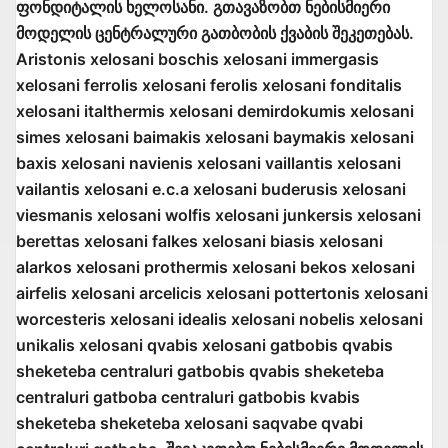
ფონდიტალის ხელოსანი. გთავაზობთ ნებისმიერი
მოდელის ცენტრალური გათბობის ქვაბის შეკეთებას.
Aristonis xelosani boschis xelosani immergasis
xelosani ferrolis xelosani ferolis xelosani fonditalis
xelosani italthermis xelosani demirdokumis xelosani
simes xelosani baimakis xelosani baymakis xelosani
baxis xelosani navienis xelosani vaillantis xelosani
vailantis xelosani e.c.a xelosani buderusis xelosani
viesmanis xelosani wolfis xelosani junkersis xelosani
berettas xelosani falkes xelosani biasis xelosani
alarkos xelosani prothermis xelosani bekos xelosani
airfelis xelosani arcelicis xelosani pottertonis xelosani
worcesteris xelosani idealis xelosani nobelis xelosani
unikalis xelosani qvabis xelosani gatbobis qvabis
sheketeba centraluri gatbobis qvabis sheketeba
centraluri gatboba centraluri gatbobis kvabis
sheketeba sheketeba xelosani saqvabe qvabi