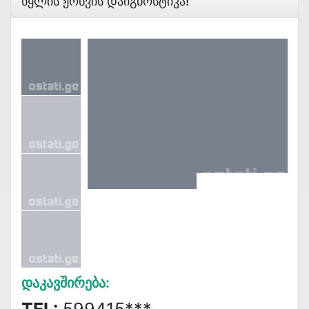
Წყლის Ჟონვის Დაიგნოსტიკა!
Დაკავშირება: