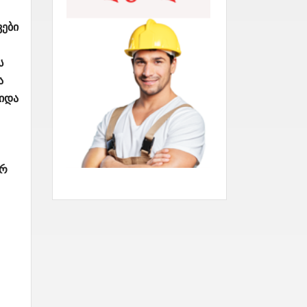
ვები
ს
ა
შიდა
ურ