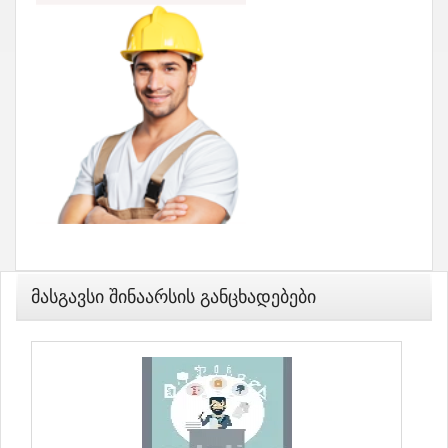
Მასგავსი Შინაარსის Განცხადებები