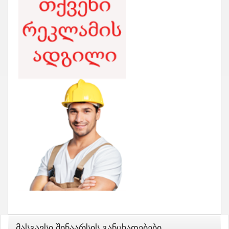
Მასგავსი Შინაარსის Განცხადებები