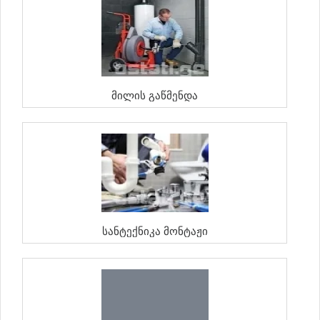
Მილის Გაწმენდა
Სანტექნიკა Მონტაჟი