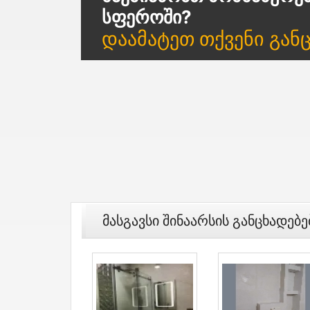
Სფეროში?
Დაამატეთ Თქვენი Გან
Მასგავსი Შინაარსის Განცხადებე