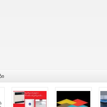
ბი
ს
ა